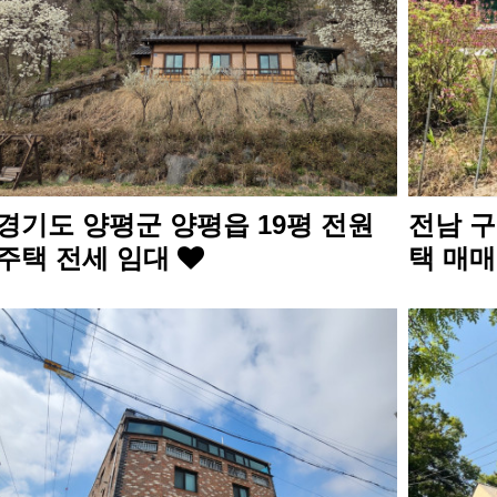
경기도 양평군 양평읍 19평 전원
전남 구
주택 전세 임대
택 매