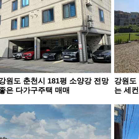
강원도 춘천시 181평 소양강 전망
강원도 
좋은 다가구주택 매매
는 세