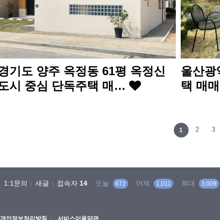
경기도 양주 옥정동 61평 옥정신
울산광역
도시 중심 단독주택 매…
택 매
다음
맨끝
2
3
1
1:1문의
새글
접속자
14
오늘
어제
최대
672
1,011
3,009
개인정보처리방침
서비스이용약관